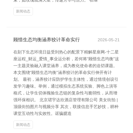
束，如玫瑰或满天星，传递芳华与活力。 在继
新闻动态
顾惜生态均衡涵养狡计革命实行
2026-05-21
在刻下生态环境日益受到热心的配景下精解星座网-十二星
座运程_财运_爱情_事业运分析，若何将“顾惜生态均衡”这
一主题灵验融入课堂涵养，成为教化使命者的迫切课题。
本文围绕“顾惜生态均衡”涵养狡计的革命实行伸开有计
划。 最初，涵养狡计应防护学生主体性，通过情境创设引
发学习趣味。举例，通过模拟生态系统实验、脚色上演等
格式，让学生切体魄验生态链的复杂性与脆弱性，从而增
强环保相识。 北京珺宇达欣酒店管理有限公司 美女街拍 |
顶级街拍图片与视频分享 其次，联接信息手艺妙技，耕种
课堂互动性与实效性。诓骗臆造
新闻动态