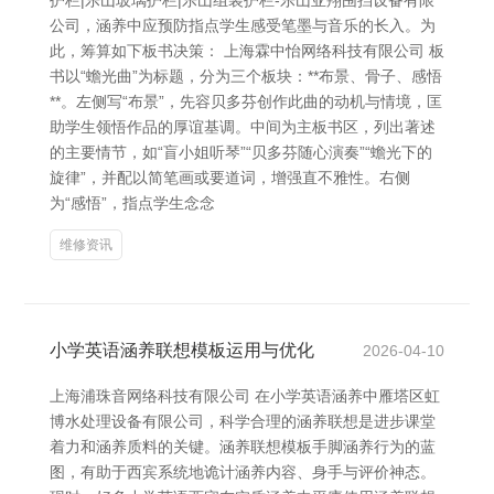
护栏|乐山玻璃护栏|乐山组装护栏-乐山亚翔围挡设备有限
公司，涵养中应预防指点学生感受笔墨与音乐的长入。为
此，筹算如下板书决策： 上海霖中怡网络科技有限公司 板
书以“蟾光曲”为标题，分为三个板块：**布景、骨子、感悟
**。左侧写“布景”，先容贝多芬创作此曲的动机与情境，匡
助学生领悟作品的厚谊基调。中间为主板书区，列出著述
的主要情节，如“盲小姐听琴”“贝多芬随心演奏”“蟾光下的
旋律”，并配以简笔画或要道词，增强直不雅性。右侧
为“感悟”，指点学生念念
维修资讯
小学英语涵养联想模板运用与优化
2026-04-10
上海浦珠音网络科技有限公司 在小学英语涵养中雁塔区虹
博水处理设备有限公司，科学合理的涵养联想是进步课堂
着力和涵养质料的关键。涵养联想模板手脚涵养行为的蓝
图，有助于西宾系统地诡计涵养内容、身手与评价神态。