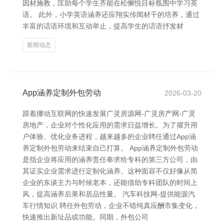
因材施教，匡助每个学生齐能在松懈悦目标氛围中学习英
语。 此外，小学英语涵养还应翔实传闻材干的培养，通过
丰富的话语环境和互动举止，提高学生的话语抒发材
新闻动态
App涵养定制外包劳动
2026-03-20
跟着挪动互联网的快速发展广灵房源网-广灵房产网-广灵
房地产，企业对个性化应用的需求日益增长。为了擢升用
户体验、优化业务进程，越来越多的企业聘任通过App涵
养定制外包劳动来结束自己打算。 App涵养定制外包劳动
是指企业将应用的涵养责任奉求给专科的第三方公司，由
其证实企业需求进行定制化涵养。这种面容不仅好像从简
企业的东谈主力与时候老本，还能借助专科团队的时间上
风，提高涵养后果和居品性量。 汽车科技网-提供能源汽
车行情知识 聘任外包劳动，企业不错纯真应酬市集变化，
快速推出新址品或功能。同期，外包公司