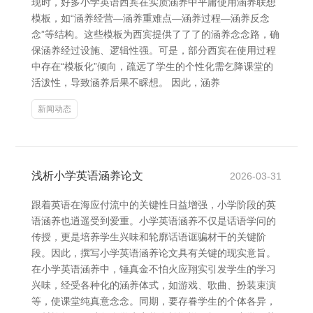
现时，好多小学英语西宾在实质涵养中平庸使用涵养联想
模板，如“涵养经营—涵养重难点—涵养过程—涵养反念
念”等结构。这些模板为西宾提供了了了的涵养念念路，确
保涵养经过设施、逻辑性强。可是，部分西宾在使用过程
中存在“模板化”倾向，疏远了学生的个性化需乞降课堂的
活泼性，导致涵养后果不睬想。 因此，涵养
新闻动态
浅析小学英语涵养论文
2026-03-31
跟着英语在海应付流中的关键性日益增强，小学阶段的英
语涵养也逍遥受到爱重。小学英语涵养不仅是话语学问的
传授，更是培养学生兴味和轮廓话语诓骗材干的关键阶
段。因此，撰写小学英语涵养论文具有关键的现实意旨。
在小学英语涵养中，锤真金不怕火应翔实引发学生的学习
兴味，经受各种化的涵养体式，如游戏、歌曲、扮装束演
等，使课堂纯真意念念。同期，要存眷学生的个体各异，