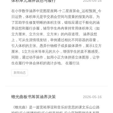
体积单元涵养设想与履行
2026-05-16
在小学数学涵养中宏图星座网-十二星座算命_运程预测_今
日运势，体积单元是学交易会空间与度量的报复内容。为
了匡助学生修复明晰的体积主张，锻练应通过千般化的涵
养设想和履行步履，辅导学生冉冉掌持常用体积单元（如
立方厘米、立方分米、立方米）的内容道理。 涵养设想
上，可从生涯情境发轫，举例通过相比不同容器的容量，
引入体积的主张。愚弄什物模子或多媒体课件，展示1立方
厘米、1立方分米等单元的大小，增强学生的直不雅感受。
同期，通过动手操作，如用小正方体拼搭立体图形，让学
生在履行中体会体积的诡计步地。 在履行法
新闻动态
蟾光曲板书筹算涵养决策
2026-05-16
《蟾光曲》是一篇宽裕厚谊和音乐好意思的课文乐山公路