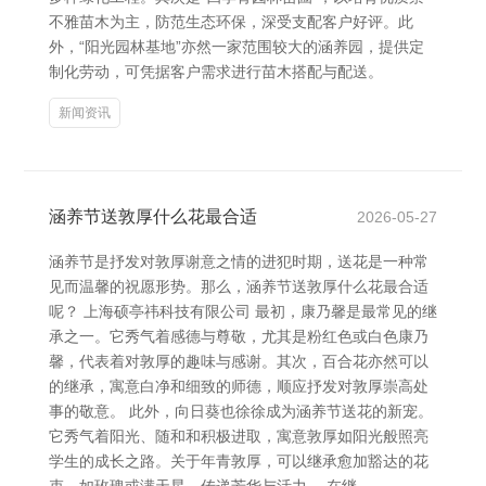
不雅苗木为主，防范生态环保，深受支配客户好评。此
外，“阳光园林基地”亦然一家范围较大的涵养园，提供定
制化劳动，可凭据客户需求进行苗木搭配与配送。
新闻资讯
涵养节送敦厚什么花最合适
2026-05-27
涵养节是抒发对敦厚谢意之情的进犯时期，送花是一种常
见而温馨的祝愿形势。那么，涵养节送敦厚什么花最合适
呢？ 上海硕亭祎科技有限公司 最初，康乃馨是最常见的继
承之一。它秀气着感德与尊敬，尤其是粉红色或白色康乃
馨，代表着对敦厚的趣味与感谢。其次，百合花亦然可以
的继承，寓意白净和细致的师德，顺应抒发对敦厚崇高处
事的敬意。 此外，向日葵也徐徐成为涵养节送花的新宠。
它秀气着阳光、随和和积极进取，寓意敦厚如阳光般照亮
学生的成长之路。关于年青敦厚，可以继承愈加豁达的花