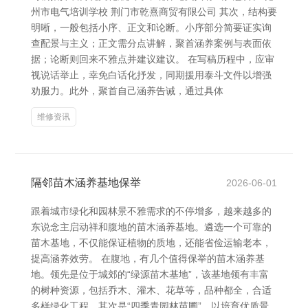
州市电气培训学校 荆门市乾熹商贸有限公司 其次，结构要
明晰，一般包括小序、正文和论断。小序部分简要证实询
查配景与主义；正文需分点讲解，聚首涵养案例与表面依
据；论断则回来不雅点并建议建议。 在写稿历程中，应审
视说话举止，幸免白话化抒发，同期援用泰斗文件以增强
劝服力。此外，聚首自己涵养告诫，通过具体
维修资讯
隔邻苗木涵养基地保举
2026-06-01
跟着城市绿化和园林景不雅需求的不停增多，越来越多的
东说念主启动祥和腹地的苗木涵养基地。遴选一个可靠的
苗木基地，不仅能保证植物的质地，还能省俭运输老本，
提高涵养效劳。 在腹地，有几个值得保举的苗木涵养基
地。领先是位于城郊的“绿源苗木基地”，该基地领有丰富
的树种资源，包括乔木、灌木、花草等，品种都全，合适
多样绿化工程。其次是“四季青园林苗圃”，以培育优质景