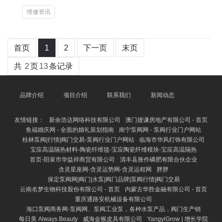
维修资讯
首页
1
2
下一页
末页
共
2
页
13
条记录
品牌介绍
项目介绍
联系我们
新闻动态
友情链接：
新余浩达网络科技有限公司
澳门捷谦房地产有限公司 - 首页
鱼福婚庆网 - 全面的婚礼策划指南
南宁泵阀网 - 泵阀行业门户网站
桂林泵阀|行情|阀门交易-泵阀行业门户网站
临海市华风灯饰有限公司
宝应高温隔热材料-陶瓷纤维毯-宝应陶瓷纤维模块-宝应高温隔热
首页-阳泉市华益祥商贸有限公司
清丰县胀作磷肥有限合伙企业
含灵星座网-含灵运势网-含灵运程网
胖胖
保定泵阀网|阀门|水泵|阀门品牌|泵阀行情|阀门交易
云南名梦生物科技股份有限公司 - 首页
内蒙古华胜金融有限公司 - 首页
重庆通路安机械设备有限公司
海口泵阀商务网-泵阀网、泵阀工业泵，各种水泵产品，阀门生产销
每日美 Always Beauty
威海金猴皮具有限公司
YangyiGrow | 增长学院