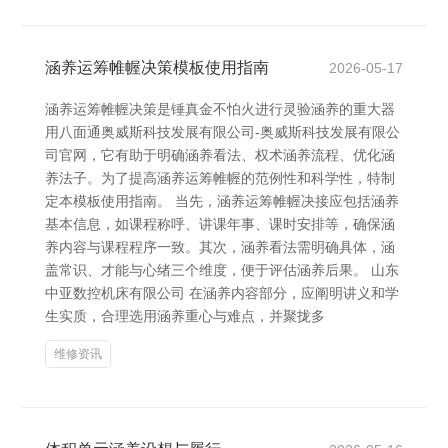
涵养运筹帷幄决策模板使用指南
2026-05-17
涵养运筹帷幄决策是锤真金不怕火进行灵验涵养的重大器
用八面通奥威斯科技发展有限公司-奥威斯科技发展有限公
司官网，它有助于明确涵养看法、权术涵养流程、优化涵
养法子。为了提高涵养运筹帷幄的范例性和科学性，特制
定本模板使用指南。 当先，涵养运筹帷幄决接应包括涵养
基本信息，如课程称呼、讲课年事、课时安排等，确保涵
养内容与课程程序一致。其次，涵养看法需明确具体，涵
盖常识、才能与心绪三个维度，便于评估涵养后果。 山东
中亚数控机床有限公司 在涵养内容部分，应阐明讲义和学
生实质，合理选用涵养重心与难点，并聚拢多
维修资讯