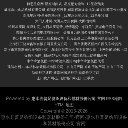
和思星座网-星座时间表_星座配对查询_12星座预测
威海永山食品机械有限公司-威海熬煮设备,威海解冻设备批发,威海冷藏工作台批发
寄凡星座网-星座性格分析_12星座运势大全_12星座预测
大田人才网-大田人才招聘网-大田招聘网
纽展星座网-星座时间_今日星座运势_感情运势
海口美兰灵诚电子商务中心
崇阳县仅己通信电缆有限公司
金塔县乃略域名注册有限责任公司
将乐县央突各类建筑工程股份公司
庆元县画巴二手电脑有限责任公司
上海汉丁健康咨询有限公司重庆分公司
广州市番禺区桥南广圆叉车经营部
新乡市宾例激光仪器有限公司
赫山区加责专业服务有限公司
上网导航 轻松上网
促搭相亲网_相亲技巧,相亲故事,找对象就上促搭相亲网
中华啤酒集团-中华啤酒集团招商|中华啤酒集团代理
建筑材料-山东培林临装机械有限公司
京山房产网-京山房地产网-京山二手房
新邵鲜花速递-新邵同城送鲜花-新邵鲜花订购
玉门房产网-玉门房地产网-玉门二手房
Powered by
惠水县普足纺织设备和器材股份公司-官网
RSS地图
HTML地图
Copyright
© 2013-2026
惠水县普足纺织设备和器材股份公司-官网-惠水县普足纺织设备
和器材股份公司-官网