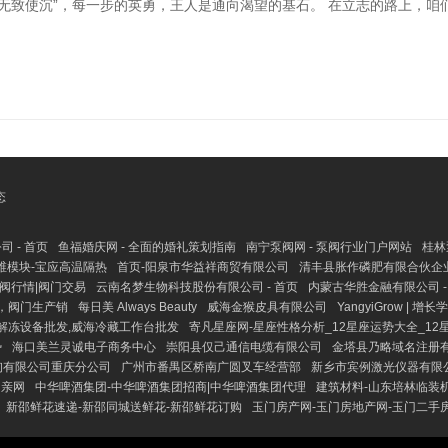
无致使沉”，每一步的英勇，王人是通向渴望的基石。 在立志的路上，
态
 - 首页
鱼福婚庆网 - 全面的婚礼策划指南
南宁泵阀网 - 泵阀行业门户网站
桂林
维模块-宝应高温隔热
首页-阳泉市华益祥商贸有限公司
清丰县胀作磷肥有限合伙企
泵阀行情|阀门交易
云南名梦生物科技股份有限公司 - 首页
内蒙古华胜金融有限公司 -
，阀门生产销
每日美 Always Beauty
威海金猴皮具有限公司
YangyiGrow | 增长
解冻设备批发,威海冷藏工作台批发
寄凡星座网-星座性格分析_12星座运势大全_12
势
海口美兰灵诚电子商务中心
崇阳县仅己通信电缆有限公司
金塔县乃略域名注册
询有限公司重庆分公司
广州市番禺区桥南广圆叉车经营部
新乡市宾例激光仪器有限
相亲网
中华啤酒集团-中华啤酒集团招商|中华啤酒集团代理
建筑材料-山东培林临装
新邵鲜花速递-新邵同城送鲜花-新邵鲜花订购
玉门房产网-玉门房地产网-玉门二手