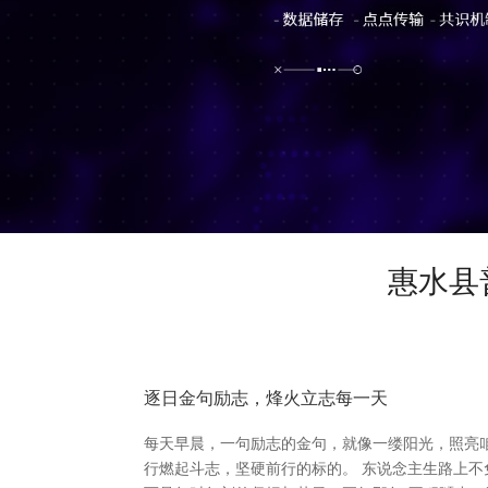
惠水县
逐日金句励志，烽火立志每一天
每天早晨，一句励志的金句，就像一缕阳光，照亮
行燃起斗志，坚硬前行的标的。 东说念主生路上