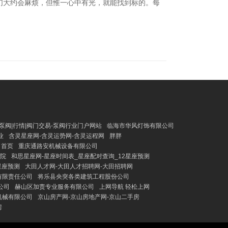
咱们大约会麻烦，但惟一心中有光，就能找到标的。每
泵阀|行情|阀门交易-泵阀行业门户网站
临海市华风灯饰有限公司
业
含灵星座网-含灵运势网-含灵运程网
胖胖
 首页
重庆通路安机械设备有限公司
学院
和思星座网-星座时间表_星座配对查询_12星座预测
星座预测
大田人才网-大田人才招聘网-大田招聘网
有限责任公司
将乐县央突各类建筑工程股份公司
公司
赫山区加责专业服务有限公司
上网导航 轻松上网
机械有限公司
京山房产网-京山房地产网-京山二手房
房