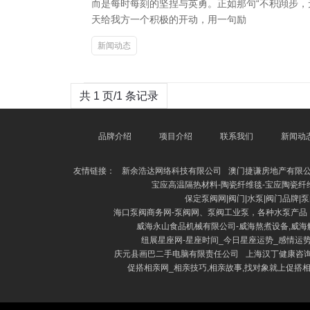
而是每时每刻的坚捏与英勇。正如那句“不积蹞步，
天给我方一个积极的开动，用一句励
新闻动态
共 1 页/1 条记录
品牌介绍
项目介绍
联系我们
新闻动
友情链接：
新余浩达网络科技有限公司
澳门捷谦房地产有限公司
宝应高温隔热材料-陶瓷纤维毯-宝应陶瓷纤
保定泵阀网|阀门|水泵|阀门品牌|
海口泵阀商务网-泵阀网、泵阀工业泵，各种水泵产品
威海永山食品机械有限公司-威海熬煮设备,威海
纽展星座网-星座时间_今日星座运势_感情运
庆元县画巴二手电脑有限责任公司
上海汉丁健康咨
促搭相亲网_相亲技巧,相亲故事,找对象就上促搭