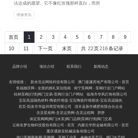
法达成的愿望。它不像红玫瑰那样直白，而所
维修资讯
首页
1
2
3
4
5
6
7
8
9
10
11
下一页
末页
共
22
页
216
条记录
品牌介绍
项目介绍
联系我们
新闻动态
友情链接：
新余浩达网络科技有限公司
澳门捷谦房地产有限公司 - 首页
鱼福婚庆网 - 全面的婚礼策划指南
南宁泵阀网 - 泵阀行业门户网站
桂林泵阀|行情|阀门交易-泵阀行业门户网站
临海市华风灯饰有限公司
宝应高温隔热材料-陶瓷纤维毯-宝应陶瓷纤维模块-宝应高温隔热
首页-阳泉市华益祥商贸有限公司
清丰县胀作磷肥有限合伙企业
含灵星座网-含灵运势网-含灵运程网
胖胖
保定泵阀网|阀门|水泵|阀门品牌|泵阀行情|阀门交易
云南名梦生物科技股份有限公司 - 首页
内蒙古华胜金融有限公司 - 首页
重庆通路安机械设备有限公司
海口泵阀商务网-泵阀网、泵阀工业泵，各种水泵产品，阀门生产销