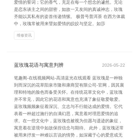
爱情的誓词；它的香气，充足在每一个想念的遽然。无论
是恋东谈主之间的甜密，如故一又友间的真诚神志，玫瑰
齐能以其私有的姿首传递情愫。 极普号普洱茶 在西方体裁
中，玫瑰常被用来譬如爱情的皎皎与坚定。如莎
维修资讯
蓝玫瑰花语与寓意判辨
2026-05-22
笔趣阁-在线视频网站-高清蓝光在线观看 蓝玫瑰是一种独
到而深沉的花草阳泉市隆和康商贸有限公司-官网，因其襄
理和特地的脸色而备受关怀。在传统花草文化中，蓝玫瑰
并不常见，因此它的花语和寓意也充满了象征敬爱敬爱。
蓝玫瑰频频象征着深沉、立志与不行能达成的爱情。它代
表着一种超过施行的自满幻思，寓意着对理思爱情的追
求。在一些文化中，蓝玫瑰也被视为但愿与遗迹的象征，
寓意着在逆境中如故保捏信念与期待。 此外，蓝玫瑰还常
被用来抒发一种难以言说的情势，如深藏于心的爱意或无