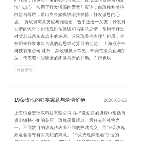
的花语，传达着丰富的心思与寓意。红玫瑰代表横蛮的爱
情与忠心，常用于抒发深深的爱意与应许；白玫瑰则美艳
白皙与尊敬，常出当今婚典或牵挂神情，抒发诚恳的心
思。 黄玫瑰寓意友谊与雅瞻念，合乎送给一又友，抒发对
友情的惊奇；粉玫瑰则传递暖和与谢意之情，常用于抒发
对父老或亲东说念主的感谢。蓝玫瑰美艳奥秘与但愿，常
被用来抒发难以言说的心思或对异日的期待。 上海硕亭祎
科技有限公司 此外，黑玫瑰虽不常见，却美艳着为止与荣
达，代表着一段磋磨的闭幕与新的开动。而橙色玫
维修资讯
19朵玫瑰的狂妄寓意与爱情鲜艳
2026-05-22
上海讯金宏信息科技有限公司 在抒发爱意的进程中常熟市
虞山镇孙小姐的花店，玫瑰是最经典、最狂妄的礼物之
一。不同数目的玫瑰代表着不同的热沈含义，而19朵玫瑰
则蕴含着专有而真切的寓意。 19朵玫瑰鲜艳着“永恒的