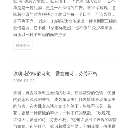
爱”与“执意的情愿”。在花语中，19代表“恒久爱你”，它不
单是是一份礼物，更是一种深情的广告。送19朵玫瑰，意
味着但愿与对方联袂走过改日的每一个日子，不论风雨，
齐不离不弃。 此外，19朵玫瑰也传递出一种老到而正经的
爱情格调。它不像11朵那样激烈，也不像21朵那样夸张，
而所以一种千里稳的面容抒发
维修资讯
玫瑰花的纵欲诗句：爱意如诗，芬芳不朽
2026-05-22
玫瑰，自古以来即是爱情的标识。它以清秀的色调、优雅
的姿态和浅浅的香气，成为东谈主们抒发情愫最动东谈主
的前言。在大批文东谈主文士的笔下，玫瑰不仅是一朵
花，更是一种情愫的奉求，一种不朽的纵欲。 “玫瑰花，
红似火，爱意如诗，芬芳不朽。”这句诗谈出了玫瑰的深情
与娇媚。它的红色，标识着横蛮的爱；它的花瓣，仿佛是