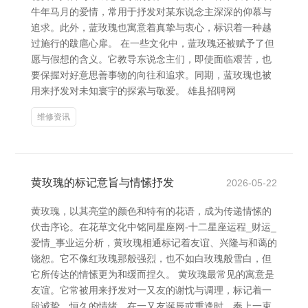
牛年马月的爱情，常用于抒发对某东说念主深深的仰慕与
追求。此外，蓝玫瑰也寓意着真挚与衷心，标识着一种越
过施行的跋扈心扉。 在一些文化中，蓝玫瑰还被赋予了但
愿与假想的含义。它教导东说念主们，即使面临艰苦，也
要保握对好意思善事物的向往和追求。同期，蓝玫瑰也被
用来抒发对未知寰宇的探索与敬爱。 雄县招聘网
维修资讯
黄玫瑰的标记意旨与情愫抒发
2026-05-22
黄玫瑰，以其亮堂的颜色和特有的花语，成为传递情愫的
伏击序论。在花草文化中铭同星座网-十二星座运程_财运_
爱情_事业运分析，黄玫瑰相通标记着友谊、兴隆与和蔼的
饶恕。它不像红玫瑰那般强烈，也不如白玫瑰般雪白，但
它所传达的情愫更为和缓而捏久。 黄玫瑰最常见的寓意是
友谊。它常被用来抒发对一又友的谢忱与调理，标记着一
段诚挚、恒久的情绪。在一又友诞辰或重逢时，奉上一束