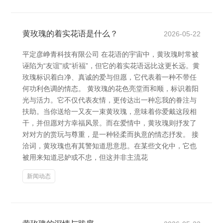
黄玫瑰的着实花语是什么？
2026-05-22
平定彦峥青科技有限公司 在花语的宇宙中，黄玫瑰时常被
诬陷为“友谊”或“祈福”，但它的着实花语远比这更长远。黄
玫瑰标识着白净、真诚的爱与但愿，它代表着一种不带任
何功利色调的情态。 黄玫瑰的花色亮堂而和顺，标识着阳
光与活力。它不仅代表友情，更传达出一种忘我的眷注与
扶助。当你送给一又友一束黄玫瑰，意味着你爱戴这段相
干，并但愿对方幸福风景。而在爱情中，黄玫瑰则抒发了
对对方的赏玩与尊重，是一种轻柔而执意的情态抒发。 接
洽词，黄玫瑰也有其警知道思意思。在某些文化中，它也
被用来知道忌妒或不忠，但这并非主流花
新闻动态