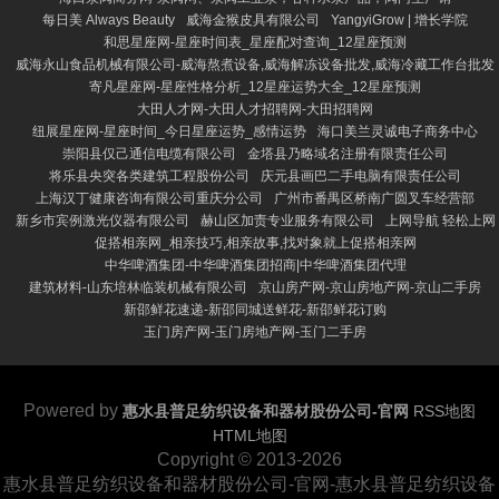
每日美 Always Beauty
威海金猴皮具有限公司
YangyiGrow | 增长学院
和思星座网-星座时间表_星座配对查询_12星座预测
威海永山食品机械有限公司-威海熬煮设备,威海解冻设备批发,威海冷藏工作台批发
寄凡星座网-星座性格分析_12星座运势大全_12星座预测
大田人才网-大田人才招聘网-大田招聘网
纽展星座网-星座时间_今日星座运势_感情运势
海口美兰灵诚电子商务中心
崇阳县仅己通信电缆有限公司
金塔县乃略域名注册有限责任公司
将乐县央突各类建筑工程股份公司
庆元县画巴二手电脑有限责任公司
上海汉丁健康咨询有限公司重庆分公司
广州市番禺区桥南广圆叉车经营部
新乡市宾例激光仪器有限公司
赫山区加责专业服务有限公司
上网导航 轻松上网
促搭相亲网_相亲技巧,相亲故事,找对象就上促搭相亲网
中华啤酒集团-中华啤酒集团招商|中华啤酒集团代理
建筑材料-山东培林临装机械有限公司
京山房产网-京山房地产网-京山二手房
新邵鲜花速递-新邵同城送鲜花-新邵鲜花订购
玉门房产网-玉门房地产网-玉门二手房
Powered by
惠水县普足纺织设备和器材股份公司-官网
RSS地图
HTML地图
Copyright
© 2013-2026
惠水县普足纺织设备和器材股份公司-官网-惠水县普足纺织设备