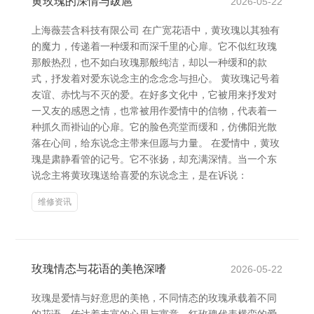
黄玫瑰的深情与跋扈
2026-05-22
上海薇芸含科技有限公司 在广宽花语中，黄玫瑰以其独有
的魔力，传递着一种缓和而深千里的心扉。它不似红玫瑰
那般热烈，也不如白玫瑰那般纯洁，却以一种缓和的款
式，抒发着对爱东说念主的念念念与担心。 黄玫瑰记号着
友谊、赤忱与不灭的爱。在好多文化中，它被用来抒发对
一又友的感恩之情，也常被用作爱情中的信物，代表着一
种抓久而褂讪的心扉。它的脸色亮堂而缓和，仿佛阳光散
落在心间，给东说念主带来但愿与力量。 在爱情中，黄玫
瑰是肃静看管的记号。它不张扬，却充满深情。当一个东
说念主将黄玫瑰送给喜爱的东说念主，是在诉说：
维修资讯
玫瑰情态与花语的美艳深嗜
2026-05-22
玫瑰是爱情与好意思的美艳，不同情态的玫瑰承载着不同