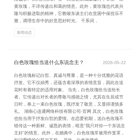
黄玫瑰，不详传递出和蔼的情意。此外，黄玫瑰也代表兴
隆与积极进取的精神，它教唆东谈主们在贫困中保捏乐不
雅，调理生存中的好意思好时光。 干系词，
新闻动态
白色玫瑰恰当送什么东说念主？
2026-05-22
白色玫瑰标记白皙、真诚与尊重，是一种十分优雅的花语
抒发。它不仅娟秀，还蕴含着深厚的表情意旨，因此在送
花时有着特定的适用对象。 当先，白色玫瑰恰当送给长
者。它传递出对长者的尊敬与感德之情，尤其在生辰或节
日时，奉上一束白色玫瑰，既抒发了敬意，又显得谨慎多
礼。 湖南心连通网络科技有限公司-官网 其次，白色玫瑰
也恰当用于抒发白皙的爱情。在恋爱初期，送白色玫瑰不
错传达一种新鲜、诚恳的表情，暗意“我只对你一个东说念
主好”的情意。此外，在婚典中，白色玫瑰常被用作笼罩，