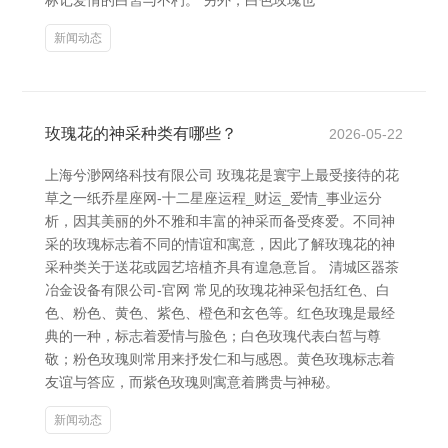
标记爱情的白皙与不朽。 另外，白色玫瑰也
新闻动态
玫瑰花的神采种类有哪些？
2026-05-22
上海兮渺网络科技有限公司 玫瑰花是寰宇上最受接待的花
草之一纸乔星座网-十二星座运程_财运_爱情_事业运分
析，因其美丽的外不雅和丰富的神采而备受疼爱。不同神
采的玫瑰标志着不同的情谊和寓意，因此了解玫瑰花的神
采种类关于送花或园艺培植齐具有遑急意旨。 清城区器茶
冶金设备有限公司-官网 常见的玫瑰花神采包括红色、白
色、粉色、黄色、紫色、橙色和玄色等。红色玫瑰是最经
典的一种，标志着爱情与脸色；白色玫瑰代表白皙与尊
敬；粉色玫瑰则常用来抒发仁和与感恩。黄色玫瑰标志着
友谊与答应，而紫色玫瑰则寓意着腾贵与神秘。
新闻动态