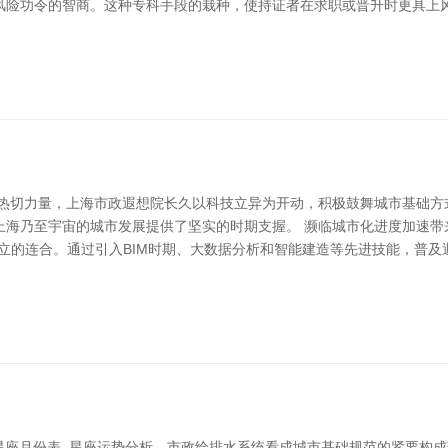
风险功令的智商。这种专科手段的栽种，使持证者在求职或晋升时更具上风
的热切力量，上海市政遐想院长久以科技立异为开动，积极鼓舞城市基础方
上海乃至宇宙的城市发展提供了坚实的时期支握。 濒临城市化进度加速带
立的连合。通过引入BIM时期、大数据分析和智能建造等先进技能，普
星座月份表_星座运势分析，市政给排水系统看成城市基础规范的紧要构