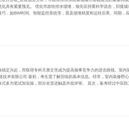
优化具有紧要预见。 优化市政给排水缱绻，领先应持重科学说合，归拢城
技巧，如BIM时间、智能监控系统等，普及缱绻精度和运转后果。同期，
业镇定兴起，而取得专科天禀文凭成为提高做事竞争力的进击路线。室内
网络技术有限公司 最初，考生需了解历练的基本信息。经常，室内装修野
体式多为笔试加实操，部分名堂还触及作批评审。 其次，备考经过中应防