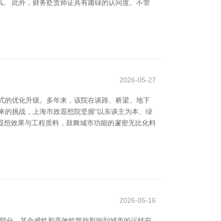
。 此外，财务贬责师证具有庸碌的认同度。不管
2026-05-27
式的优化升级。多年来，该院在谈路、桥梁、地下
来的挑战，上海市政遐想院坚握“以东谈主为本、绿
及遐想效果与工程质料，鼓舞城市功能的邃密无比化料
2026-05-16
成部分，其合感性和高效性凯旋影响到城市的运转安