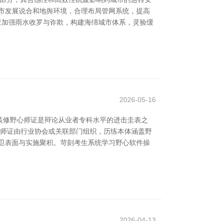
市发展说合和地舆环境，合理布局管网系统，提高
应加强雨水收罗与诈欺，构建海绵城市体系，灵验缓
2026-05-16
装修野心师证是辩论从业者专科水平的进击圭表之
心师证由行业协会或关联部门组织，历练本体涵盖野
卫表面与实施聚积。苛刻考生系统学习野心软件操
2026-04-13