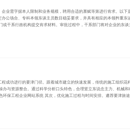
，企业需字据本人限制和业务规模，聘用合适的禀赋等第进行肯求。以下是
定办公场合、专科本领东谈主员数目稳妥要求，并具有相应的本领矜重东
部门或干系行政机构提交肯求材料。审批过程中，干系部门将对企业的东谈
工程成功进行的要津门径。跟着城市建立的快速发展，传统的施工组织花
操办与资源整合。通过科学分析口头特色，合理竖立东说念主力、机械和
色环保工程企业网站系统 其次，优化施工过程与时间安排。遴荐要津旅途