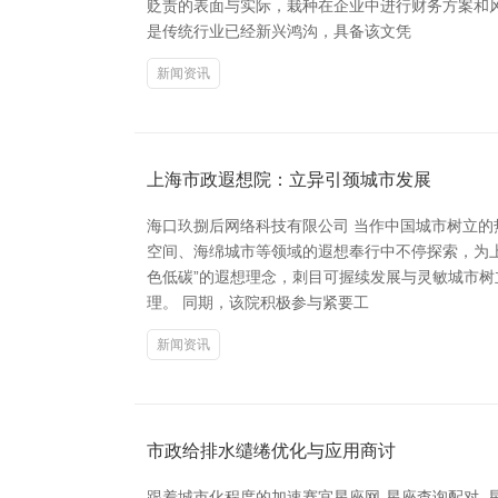
贬责的表面与实际，栽种在企业中进行财务方案和
是传统行业已经新兴鸿沟，具备该文凭
新闻资讯
上海市政遐想院：立异引颈城市发展
海口玖捌后网络科技有限公司 当作中国城市树立
空间、海绵城市等领域的遐想奉行中不停探索，为
色低碳”的遐想理念，刺目可握续发展与灵敏城市树
理。 同期，该院积极参与紧要工
新闻资讯
市政给排水缱绻优化与应用商讨
跟着城市化程度的加速赛宜星座网-星座查询配对_