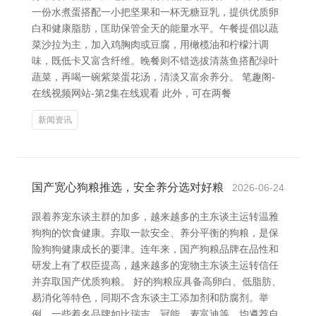
一份水煮蛋搭配一小把坚果和一杯无糖豆乳，提供优质卵
白和健康脂肪，匡助保管全天的能量水平。午餐提倡以蔬
菜沙拉为主，加入鸡胸肉或豆腐，用橄榄油和柠檬汁调
味，既低卡又富含纤维。晚餐则不错选拔清蒸鱼搭配绿叶
蔬菜，再喝一碗紫菜蛋花汤，清淡又富余养分。 笔趣阁-
在线视频网站-第2集在线观看 此外，可在两餐
新闻资讯
国产宽心狗粮推选，安全养分选对好粮
2026-06-24
跟着养宠东谈主群的加多，越来越多的主东谈主运转温雅
狗狗的饮食健康。弃取一款安全、养分平衡的狗粮，是保
险狗狗健康成长的要津。连年来，国产狗粮品牌在品性和
研发上有了权臣提高，越来越多的宠物主东谈主运转信任
并弃取国产优质狗粮。 好的狗粮应具备高卵白、低脂肪、
易消化等特色，同期不含东谈主工添加剂和防腐剂。举
例，一些着名品牌如比瑞吉、冠能、麦富迪等，均遴荐自