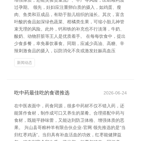
增强体质，还能灵验贵重流产、早产等风险，匡助顺利渡
过孕期。 领先，妊妇应注重卵白质的摄入，如鸡蛋、瘦
肉、鱼类和豆成品，有助于胎儿组织的滋长。其次，富含
叶酸的食品如深绿色蔬菜、柑橘类生果，可缩小胎儿神管
束无理的风险。此外，钙和铁的补充也不行淡薄，牛奶、
酸奶、动物肝脏等王人是优质着手。 在每每饮食中，提出
少食多餐，幸免暴饮暴食。同期，应减少高油、高糖、辛
辣刺激食品的摄入，以防消化不良或激发妊娠高血压
新闻动态
吃中药最佳吃的食谱推选
2026-06-24
在中医表面中，药食同源，很多中药材不仅不错入药，还
能算作食材，制作成可口又养生的菜肴。合理搭配中药与
食材，既能平静味蕾，又能达到防卫体格、增强体质的恶
果。 兴山县哥粮种羊有限合伙企业-官网 领先推选的是“当
归红枣鸡汤”。当归具有补血活血的功效，红枣能健脾益