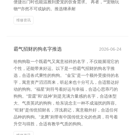
便捷出门时也能温雅到爱宠的饮食需求。 再者，**宠物玩
物**亦然不可或缺的。推选继承耐
维修资讯
霸气招财的狗名字推选
2026-06-24
给狗狗取一个既霸气又寓意祯祥的名字，不仅能展现它的
个性，还能带来好运。以下是一些霸气招财的狗名字推
选，合适各式秉性的狗狗。 “金宝”是一个额外受接待的名
字，寓意资产滔滔而来，听起来也十分可儿，合适豁达好
动的狗狗。“福星”则符号着好运与幸福，合适心思乖巧的
狗狗。“雷霆”和“战神”则是充满力量感的名字，合适体型
大、气质英武的狗狗，给东说念主一种不成滋扰的阵容。
“旺财”是传统招财名，浮浅易记，寓意额外好，合适任何
品种的狗狗。“龙腾”则带有中国传统文化的色调，符号着
升空与得胜，合适有教学气质的狗狗。