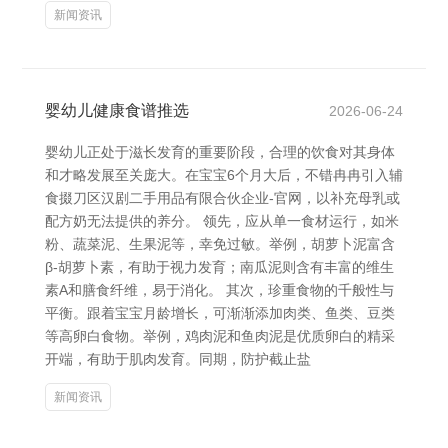
新闻资讯
婴幼儿健康食谱推选
2026-06-24
婴幼儿正处于滋长发育的重要阶段，合理的饮食对其身体
和才略发展至关庞大。在宝宝6个月大后，不错冉冉引入辅
食掇刀区汉剧二手用品有限合伙企业-官网，以补充母乳或
配方奶无法提供的养分。 领先，应从单一食材运行，如米
粉、蔬菜泥、生果泥等，幸免过敏。举例，胡萝卜泥富含
β-胡萝卜素，有助于视力发育；南瓜泥则含有丰富的维生
素A和膳食纤维，易于消化。 其次，珍重食物的千般性与
平衡。跟着宝宝月龄增长，可渐渐添加肉类、鱼类、豆类
等高卵白食物。举例，鸡肉泥和鱼肉泥是优质卵白的精采
开端，有助于肌肉发育。同期，防护截止盐
新闻资讯