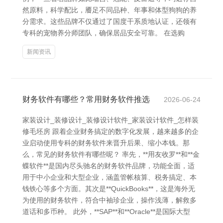
然原料，科学配比，餍足不同品种、年事和体型狗狗的养
分需求。这些品牌不仅通过了国度干系质地认证，还领有
专科的宠物养分师团队，确保居品安全可靠。 在选购
新闻资讯
财务软件有哪些？常用财务软件推选
2026-06-24
家装设计_装修设计_装修设计软件_家装设计软件_怎样装
修毛坯房 跟着企业财务搞定的数字化发展，越来越多的企
业启动使用专科的财务软件来晋升后果、缩小本钱。那
么，常见的财务软件有哪些呢？ 率先，**用友收罗**和**金
蝶软件**是国内尽头驰名的财务软件品牌，功能全面，适
用于中小企业和大型企业，涵盖管帐核算、税务搞定、本
钱铁心等多个方面。其次是**QuickBooks**，这是海外无
为使用的财务软件，符合中袖珍企业，操作浅薄，解救多
道话和多币种。 此外，**SAP**和**Oracle**是国际大型