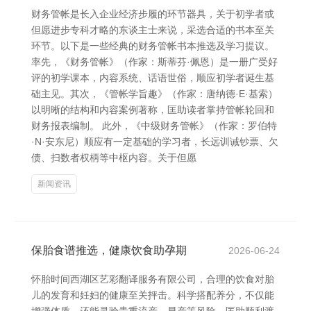
财务管帐是长入企业经济步履的环节器具，关于初学者或
但愿进步专科才略的东谈主士来说，采选合适的书本至关
环节。以下是一些经典的财务管帐书本推选及学习提议。
率先，《财务管帐》（作家：斯蒂芬·佩恩）是一册广受好
评的初学课本，内容系统、话语世俗，顺应初学者诞生基
础主见。其次，《管帐学旨趣》（作家：唐纳德·E·基索）
以明晰的结构和内容案例著称，匡助读者掌持管帐轮回和
财务报表编制。 此外，《中级财务管帐》（作家：罗伯特
·N·安东尼）顺应有一定基础的学习者，长远训诫钞票、欠
债、扫数者权柄等中枢内容。关于但愿
新闻资讯
保胎食谱推选，健康饮食助孕期
2026-06-24
怀胎时间西湖区艺彩翻译服务有限公司，合理的饮食对胎
儿的发育和妊妇的健康至关抨击。科学搭配养分，不仅能