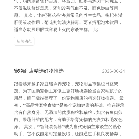
气，鸡肉则富含卵白质。将当归、红枣与鸡肉一同炖煮，
不仅滋味鲜好意思，还能改善气血不及、面色惨白等问
题。 其次，“枸杞菊花茶”亦然常见的养生饮品。枸杞有滋
肝明策动作用，菊花则能清热解毒。两者搭配泡水饮用，
适当永劫辰用眼或容易上火的东谈主群。 此
新闻动态
宠物商店精选好物推选
2026-06-24
跟着越来越多家庭继承养宠物，宠物用品市集也日益繁
茂。为了匡助宠物主东谈主更好地挑选恰当自家毛孩子的
用品，咱们极端整理了一份宠物商店的精选好物推选。 最
初，**高品性宠物食物**是每个宠物健康的基础。推选继承
含有自然身分、无添加的优质狗粮和猫粮，如含有鱼肉卵
白、果蔬纤维的配方，有助于培育宠物的免疫力和毛发色
泽。 其次，**智能喂食器**成为当代宠物主东谈主的贴心
助手。它不仅能定时定量投喂，还能通过手机良友扬弃，