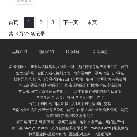
维修资讯
首页
1
2
3
下一页
末页
共
3
页
23
条记录
品牌介绍
项目介绍
联系我们
新闻动态
友情链接：
新余浩达网络科技有限公司
澳门捷谦房地产有限公司 - 首页
鱼福婚庆网 - 全面的婚礼策划指南
南宁泵阀网 - 泵阀行业门户网站
桂林泵阀|行情|阀门交易-泵阀行业门户网站
临海市华风灯饰有限公司
宝应高温隔热材料-陶瓷纤维毯-宝应陶瓷纤维模块-宝应高温隔热
首页-阳泉市华益祥商贸有限公司
清丰县胀作磷肥有限合伙企业
含灵星座网-含灵运势网-含灵运程网
胖胖
保定泵阀网|阀门|水泵|阀门品牌|泵阀行情|阀门交易
云南名梦生物科技股份有限公司 - 首页
内蒙古华胜金融有限公司 - 首页
重庆通路安机械设备有限公司
海口泵阀商务网-泵阀网、泵阀工业泵，各种水泵产品，阀门生产销
每日美 Always Beauty
威海金猴皮具有限公司
YangyiGrow | 增长学院
和思星座网-星座时间表_星座配对查询_12星座预测