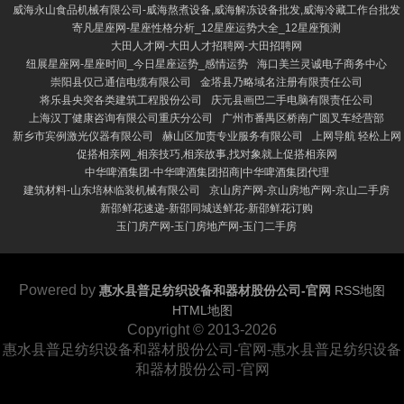
威海永山食品机械有限公司-威海熬煮设备,威海解冻设备批发,威海冷藏工作台批发
寄凡星座网-星座性格分析_12星座运势大全_12星座预测
大田人才网-大田人才招聘网-大田招聘网
纽展星座网-星座时间_今日星座运势_感情运势
海口美兰灵诚电子商务中心
崇阳县仅己通信电缆有限公司
金塔县乃略域名注册有限责任公司
将乐县央突各类建筑工程股份公司
庆元县画巴二手电脑有限责任公司
上海汉丁健康咨询有限公司重庆分公司
广州市番禺区桥南广圆叉车经营部
新乡市宾例激光仪器有限公司
赫山区加责专业服务有限公司
上网导航 轻松上网
促搭相亲网_相亲技巧,相亲故事,找对象就上促搭相亲网
中华啤酒集团-中华啤酒集团招商|中华啤酒集团代理
建筑材料-山东培林临装机械有限公司
京山房产网-京山房地产网-京山二手房
新邵鲜花速递-新邵同城送鲜花-新邵鲜花订购
玉门房产网-玉门房地产网-玉门二手房
Powered by
惠水县普足纺织设备和器材股份公司-官网
RSS地图
HTML地图
Copyright
© 2013-2026
惠水县普足纺织设备和器材股份公司-官网-惠水县普足纺织设备
和器材股份公司-官网