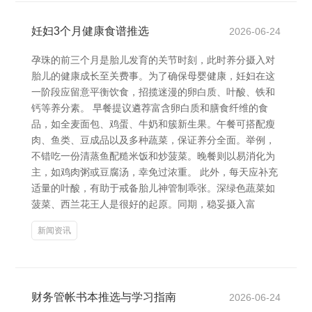
妊妇3个月健康食谱推选
2026-06-24
孕珠的前三个月是胎儿发育的关节时刻，此时养分摄入对
胎儿的健康成长至关费事。为了确保母婴健康，妊妇在这
一阶段应留意平衡饮食，招揽迷漫的卵白质、叶酸、铁和
钙等养分素。 早餐提议遴荐富含卵白质和膳食纤维的食
品，如全麦面包、鸡蛋、牛奶和簇新生果。午餐可搭配瘦
肉、鱼类、豆成品以及多种蔬菜，保证养分全面。举例，
不错吃一份清蒸鱼配糙米饭和炒菠菜。晚餐则以易消化为
主，如鸡肉粥或豆腐汤，幸免过浓重。 此外，每天应补充
适量的叶酸，有助于戒备胎儿神管制乖张。深绿色蔬菜如
菠菜、西兰花王人是很好的起原。同期，稳妥摄入富
新闻资讯
财务管帐书本推选与学习指南
2026-06-24