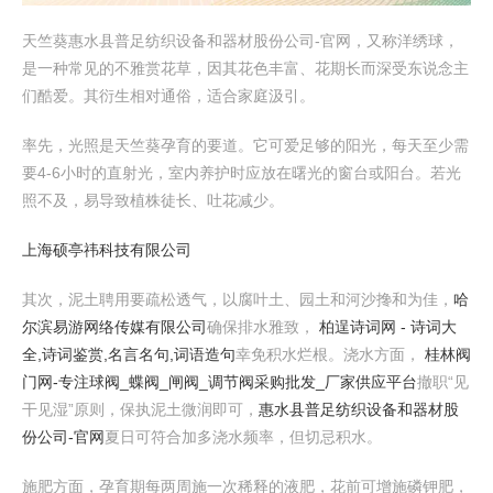
天竺葵惠水县普足纺织设备和器材股份公司-官网，又称洋绣球，
是一种常见的不雅赏花草，因其花色丰富、花期长而深受东说念主
们酷爱。其衍生相对通俗，适合家庭汲引。
率先，光照是天竺葵孕育的要道。它可爱足够的阳光，每天至少需
要4-6小时的直射光，室内养护时应放在曙光的窗台或阳台。若光
照不及，易导致植株徒长、吐花减少。
上海硕亭祎科技有限公司
其次，泥土聘用要疏松透气，以腐叶土、园土和河沙搀和为佳，
哈
尔滨易游网络传媒有限公司
确保排水雅致，
柏逞诗词网 - 诗词大
全,诗词鉴赏,名言名句,词语造句
幸免积水烂根。浇水方面，
桂林阀
门网-专注球阀_蝶阀_闸阀_调节阀采购批发_厂家供应平台
撤职“见
干见湿”原则，保执泥土微润即可，
惠水县普足纺织设备和器材股
份公司-官网
夏日可符合加多浇水频率，但切忌积水。
施肥方面，孕育期每两周施一次稀释的液肥，花前可增施磷钾肥，