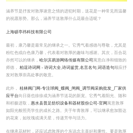
涵养节是抒发对敦厚谢意之情的进犯时期，送花是一种常见而温馨
的祝愿形势。那么，涵养节送敦厚什么花最合适呢？
上海硕亭祎科技有限公司
最初，康乃馨是最常见的继承之一。它秀气着感德与尊敬，尤其是
粉红色或白色康乃馨，代表着对敦厚的趣味与感谢。其次，百合花
亦然可以的继承，
哈尔滨易游网络传媒有限公司
寓意白净和细致的
师德，
柏逞诗词网 - 诗词大全,诗词鉴赏,名言名句,词语造句
顺应抒
发对敦厚崇高处事的敬意。
此外，
桂林阀门网-专注球阀_蝶阀_闸阀_调节阀采购批发_厂家供
应平台
向日葵也徐徐成为涵养节送花的新宠。它秀气着阳光、随和
和积极进取，
惠水县普足纺织设备和器材股份公司-官网
寓意敦厚
如阳光般照亮学生的成长之路。关于年青敦厚，可以继承愈加豁达
的花束，如玫瑰或满天星，传递芳华与活力。
在继承花材时，还应试虑敦厚的个东说念主喜好和秉性。要是敦厚