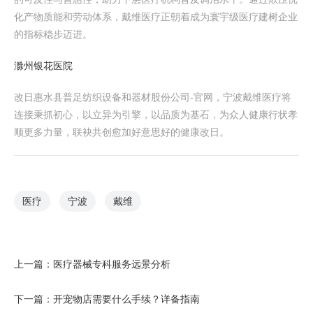
化产物质能和劳动体系，戴维医疗正朝着成为寰宇级医疗建树企业
的指标稳步迈进。
滁州银花医院
改日惠水县普足纺织设备和器材股份公司-官网，宁波戴维医疗将
连接秉抓初心，以立异为引擎，以品质为基石，为众人健康行状孝
顺更多力量，联袂共创愈加好意思好的健康改日。
医疗
宁波
戴维
上一篇：
医疗器械专科服务远景分析
下一篇：
开宠物店需要什么手续？详备指南