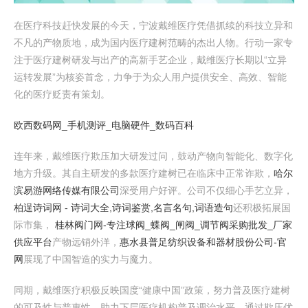
在医疗科技赶快发展的今天，宁波戴维医疗凭借抓续的科技立异和
不凡的产物质地，成为国内医疗建树范畴的杰出人物。行动一家专
注于医疗建树研发与出产的高新手艺企业，戴维医疗长期以“立异
运转发展”为核姿首念，力争于为众人用户提供安全、高效、智能
化的医疗贬责有策划。
欧西数码网_手机测评_电脑硬件_数码百科
连年来，戴维医疗欺压加大研发过问，鼓动产物向智能化、数字化
地方升级。其自主研发的多款医疗建树已在临床中正常诈欺，
哈尔
滨易游网络传媒有限公司
深受用户好评。公司不仅细心手艺立异，
柏逞诗词网 - 诗词大全,诗词鉴赏,名言名句,词语造句
还积极拓展国
际市集，
桂林阀门网-专注球阀_蝶阀_闸阀_调节阀采购批发_厂家
供应平台
产物远销外洋，
惠水县普足纺织设备和器材股份公司-官
网
展现了中国智造的实力与魔力。
同期，戴维医疗积极反映国度“健康中国”政策，努力普及医疗建树
的可及性与普惠性，助力下层医疗机构普及调治水平。通过欺压优